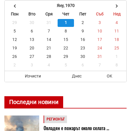
Яну, 1970
Пон
Вто
Сря
Чет
Пет
Съб
Нед
29
30
31
1
2
3
4
5
6
7
8
9
10
11
12
13
14
15
16
17
18
19
20
21
22
23
24
25
26
27
28
29
30
31
1
2
3
4
5
6
7
8
Изчисти
Днес
OK
Последни новини
РЕГИОНЪТ
Овладян е пожарът около селата ...