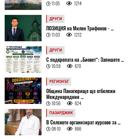
11:05
1214
ДРУГИ
ПОЗИЦИЯ на Милен Трифонов - ...
11:03
1212
ДРУГИ
С подкрепата на „Биовет“: Запишете ...
10:59
670
РЕГИОНЪТ
Община Панагюрище ще отбележи
Международния ...
10:56
624
ПАЗАРДЖИК
В Селското организират курсове за ...
08:10
666