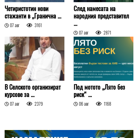
Четиристотин нови
След намесата на
стажанти в „Гранична ...
народния представител
...
07 авг
3161
07 авг
2871
В Селското организират
Под мотото „Лято без
курсове за ...
риск“ ...
07 авг
2379
06 авг
1168