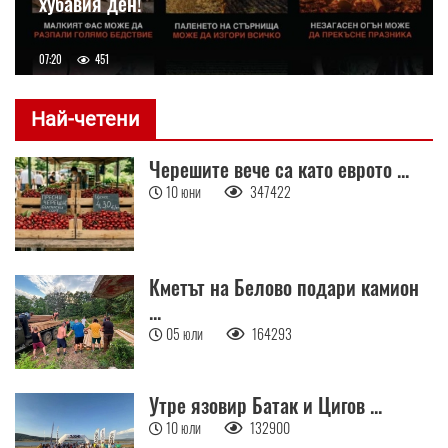
хубавия ден!
07:20
451
Най-четени
Черешите вече са като еврото ...
10 юни
347422
Кметът на Белово подари камион
...
05 юли
164293
Утре язовир Батак и Цигов ...
10 юли
132900