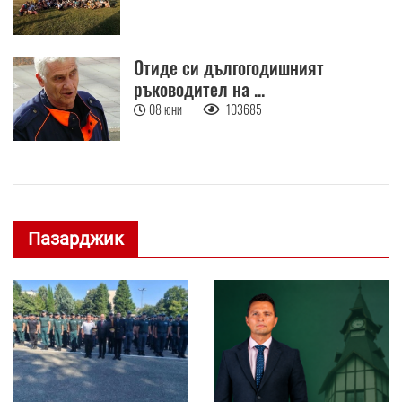
Отиде си дългогодишният
ръководител на ...
08 юни
103685
Пазарджик