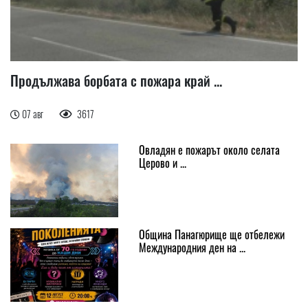
Продължава борбата с пожара край ...
07 авг
3617
Овладян е пожарът около селата
Церово и ...
Община Панагюрище ще отбележи
Международния ден на ...