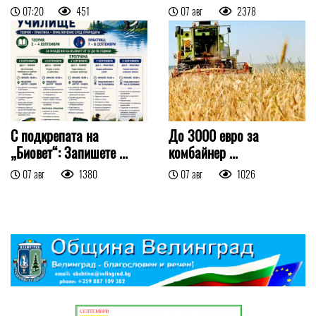
07:20
451
07 авг
2378
С подкрепата на
До 3000 евро за
„Биовет“: Запишете ...
комбайнер ...
07 авг
1380
07 авг
1026