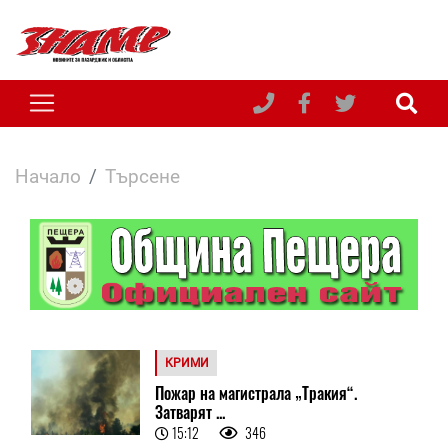
Начало
Търсене
КРИМИ
Пожар на магистрала „Тракия“.
Затварят ...
15:12
346