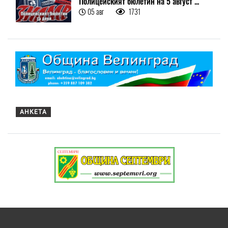
Полицейският бюлетин на 5 август ...
05 авг
1731
АНКЕТА