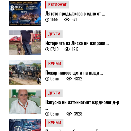
РЕГИОНЪТ
Лятото продължава с едно от ...
11:55
571
ДРУГИ
Историята на Лиско ни направи ...
07:10
1217
КРИМИ
Пожар нанесе щети на къщи ...
05 авг
4832
ДРУГИ
Напусна ни изтъкнатият кардиолог д-р
...
05 авг
3928
КРИМИ